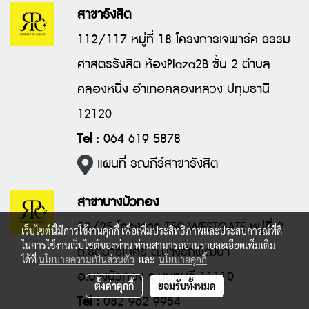
สาขารังสิต
112/117 หมู่ที่ 18 โครงการเจพาร์ค ธรรม
ศาสตร​รังสิต ห้องPlaza2B ชั้น 2 ตำบล
คลองหนึ่ง อำเภอคลองหลวง ปทุมธานี
12120
Tel
: 064 619 5878
แผนที่ รณภีร์สาขารังสิต
สาขาบางบัวทอง
59/25 โครงการ T59 WESTGATE หมู่ที่ 2
เว็บไซต์นี้มีการใช้งานคุกกี้ เพื่อเพิ่มประสิทธิภาพและประสบการณ์ที่ดี
ในการใช้งานเว็บไซต์ของท่าน ท่านสามารถอ่านรายละเอียดเพิ่มเติม
ถ.รัตนาธิเบศร์ ต.บางรักพัฒนา
ได้ที่
นโยบายความเป็นส่วนตัว
และ
นโยบายคุกกี้
อ.บางบัวทอง จ.นนทบุรี 11110
ตั้งค่าคุกกี้
ยอมรับทั้งหมด
Tel :
082 962 9954