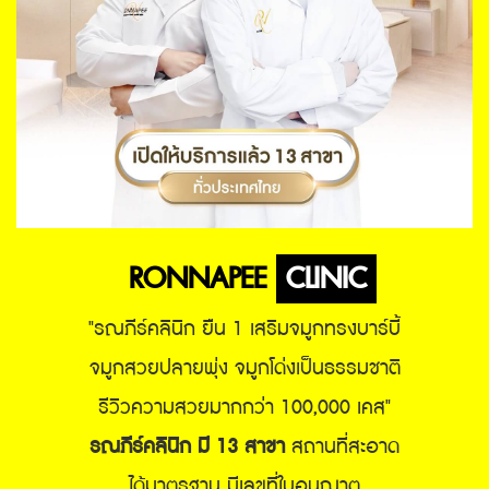
RONNAPEE
CLINIC
"รณภีร์คลินิก ยืน 1 เสริมจมูกทรงบาร์บี้
จมูกสวยปลายพุ่ง
จมูกโด่งเป็นธรรมชาติ
รีวิวความสวยมากกว่า 100,000 เคส"
รณภีร์คลินิก มี 13 สาขา
สถานที่สะอาด
ได้มาตรฐาน มีเลขที่ใบอนุญาต