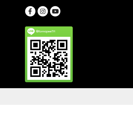
@RonnapeeTH