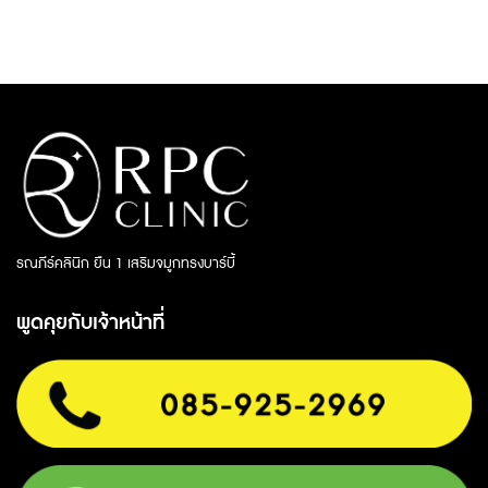
รณภีร์คลินิก ยืน 1 เสริมจมูกทรงบาร์บี้
พูดคุยกับเจ้าหน้าที่