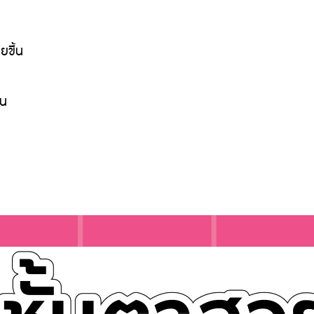
ยขึ้น
ัน