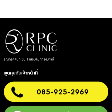
รณภีร์คลินิก ยืน 1 เสริมจมูกทรงบาร์บี้
พูดคุยกับเจ้าหน้าที่