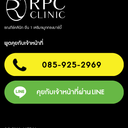
รณภีร์คลินิก ยืน 1 เสริมจมูกทรงบาร์บี้
พูดคุยกับเจ้าหน้าที่